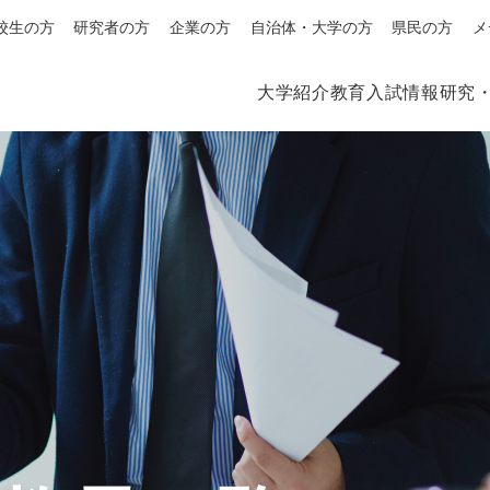
校生の方
研究者の方
企業の方
自治体・大学の方
県民の方
メ
大学紹介
教育
入試情報
研究