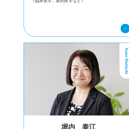
（臨床疫学、薬剤疫学など）
Yasue Horiuchi
堀内 泰江