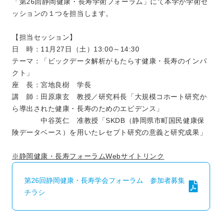
「第26回静岡健康・長寿学術フォーラム」にて本学が学術セ
ッションの１つを担当します。
【担当セッション】
日 時：11月27日（土）13:00～14:30
テーマ：「ビックデータ解析がもたらす健康・長寿のインパ
クト」
座 長：宮地良樹 学長
講 師：田原康玄 教授／研究科長「大規模コホート研究か
ら導出された健康・長寿のためのエビデンス」
中谷英仁 准教授「SKDB（静岡県市町国民健康保
険データベース）を用いたレセプト研究の意義と研究成果」
※静岡健康・長寿フォーラムWebサイトリンク
第26回静岡健康・長寿学会フォーラム 参加者募集
チラシ