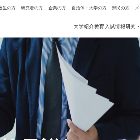
校生の方
研究者の方
企業の方
自治体・大学の方
県民の方
メ
大学紹介
教育
入試情報
研究