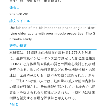
田中仁啓、栗山長門、田原康玄ら
発表日
2026-01-30
論文タイトル
Usefulness of the bioimpedance phase angle in identi
fying older adults with poor muscle properties: The S
hizuoka study
研究の概要
本研究は、65歳以上の地域在住高齢者1,779人を対象
に、生体電気インピーダンス法で測定した部位別位相角
（PhA）と身体機能や筋肉の質との関連を検討した横断
研究である。握力や歩行速度などの身体機能指標との関
連は、全身PhAよりも下肢PhAで強く認められた。さら
に、下肢PhAが低い人では、筋肉量の減少や筋肉内脂肪
の増加が確認され、身体機能が保たれている場合でも筋
質低下を捉えられる可能性が示された。下肢PhAは従来
指標を補完する有用な評価法と考えられる。
PMID